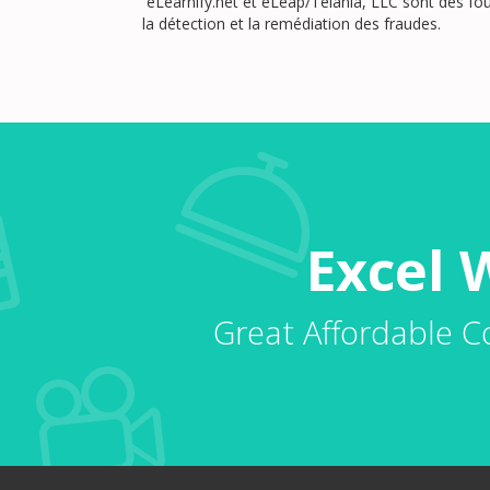
eLearnify.net et eLeap/Telania, LLC sont des fo
la détection et la remédiation des fraudes.
Excel 
Great Affordable C