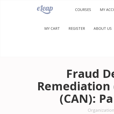
COURSES
MY ACC
MY CART
REGISTER
ABOUT US
Fraud D
Remediation 
(CAN): Pa
Organization